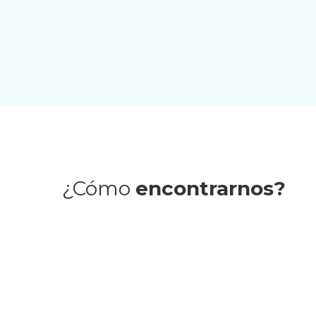
Inmaculada
Álvaro Barrios
Adrián Galleg
Dominguez
¿Cómo
encontrarnos?