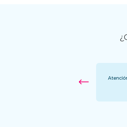
¿
esde la primera llamada. Además son
Atenció
 mucha tranquilidad. Definitivamente
ho a amigos y familiares,.